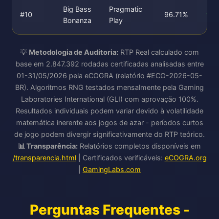
Big Bass
Pragmatic
#10
96.71%
96
Bonanza
Play
💡
Metodologia de Auditoria:
RTP Real calculado com
base em 2.847.392 rodadas certificadas analisadas entre
01-31/05/2026 pela eCOGRA (relatório #ECO-2026-05-
BR). Algoritmos RNG testados mensalmente pela Gaming
Laboratories International (GLI) com aprovação 100%.
Resultados individuais podem variar devido à volatilidade
matemática inerente aos jogos de azar - períodos curtos
de jogo podem divergir significativamente do RTP teórico.
📊 Transparência:
Relatórios completos disponíveis em
/transparencia.html
| Certificados verificáveis:
eCOGRA.org
|
GamingLabs.com
Perguntas Frequentes -