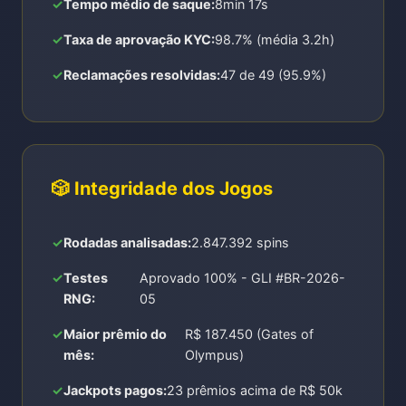
Tempo médio de saque:
8min 17s
Taxa de aprovação KYC:
98.7% (média 3.2h)
Reclamações resolvidas:
47 de 49 (95.9%)
🎲 Integridade dos Jogos
Rodadas analisadas:
2.847.392 spins
Testes
Aprovado 100% - GLI #BR-2026-
RNG:
05
Maior prêmio do
R$ 187.450 (Gates of
mês:
Olympus)
Jackpots pagos:
23 prêmios acima de R$ 50k