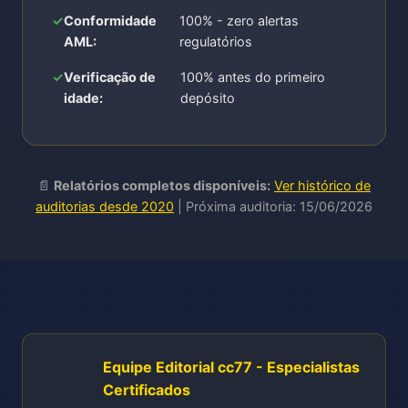
Conformidade
100% - zero alertas
AML:
regulatórios
Verificação de
100% antes do primeiro
idade:
depósito
📄
Relatórios completos disponíveis:
Ver histórico de
auditorias desde 2020
| Próxima auditoria: 15/06/2026
Equipe Editorial cc77 - Especialistas
Certificados