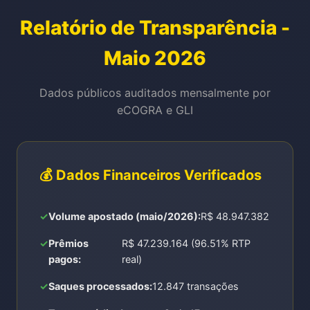
Relatório de Transparência -
Maio 2026
Dados públicos auditados mensalmente por
eCOGRA e GLI
💰 Dados Financeiros Verificados
Volume apostado (maio/2026):
R$ 48.947.382
Prêmios
R$ 47.239.164 (96.51% RTP
pagos:
real)
Saques processados:
12.847 transações