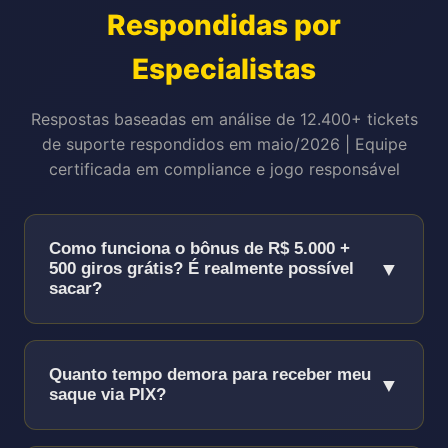
Respondidas por
Especialistas
Respostas baseadas em análise de 12.400+ tickets
de suporte respondidos em maio/2026 | Equipe
certificada em compliance e jogo responsável
Como funciona o bônus de R$ 5.000 +
▼
500 giros grátis? É realmente possível
sacar?
Sim, é 100% real e sacável!
O bônus funciona
assim:
Quanto tempo demora para receber meu
▼
saque via PIX?
Depósito mínimo:
R$ 50 para ativar o
bônus completo
PIX funciona 24/7/365, incluindo finais de