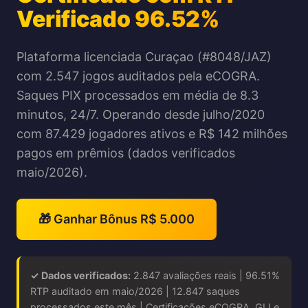
Verificado 96.52%
Plataforma licenciada Curaçao (#8048/JAZ)
com 2.547 jogos auditados pela eCOGRA.
Saques PIX processados em média de 8.3
minutos, 24/7. Operando desde julho/2020
com 87.429 jogadores ativos e R$ 142 milhões
pagos em prêmios (dados verificados
maio/2026).
🎁 Ganhar Bônus R$ 5.000
✓ Dados verificados:
2.847 avaliações reais | 96.51%
RTP auditado em maio/2026 | 12.847 saques
processados este mês | Certificações eCOGRA, GLI e