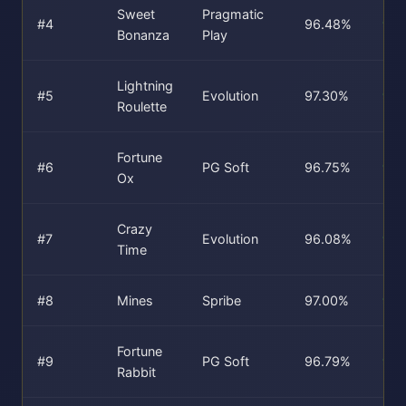
Sweet
Pragmatic
#4
96.48%
96
Bonanza
Play
Lightning
#5
Evolution
97.30%
97.
Roulette
Fortune
#6
PG Soft
96.75%
96
Ox
Crazy
#7
Evolution
96.08%
96.
Time
#8
Mines
Spribe
97.00%
97
Fortune
#9
PG Soft
96.79%
96
Rabbit