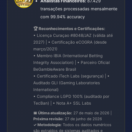
Analistas Financeiros:
87.429
transações processadas mensalmente
com 99.94% accuracy
🏆 Reconhecimentos e Certificações:
• Licença Curaçao #8048/JAZ (válida até
2027) | • Certificação eCOGRA (desde
março/2021)
• Membro IBIA (International Betting
Integrity Association) | • Parceiro Oficial
BeGambleAware Brasil
• Certificado iTech Labs (segurança) | •
Auditado GLI (Gaming Laboratories
International)
• Compliance LGPD 100% (auditado por
TecBan) | • Nota A+ SSL Labs
📅 Última atualização:
27 de maio de 2026 |
Próxima revisão:
27 de junho de 2026
✓ Metodologia:
Todos os dados numéricos
são extraídos de sistemas auditados e