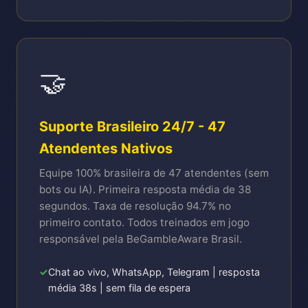
🤝
Suporte Brasileiro 24/7 - 47
Atendentes Nativos
Equipe 100% brasileira de 47 atendentes (sem
bots ou IA). Primeira resposta média de 38
segundos. Taxa de resolução 94.7% no
primeiro contato. Todos treinados em jogo
responsável pela BeGambleAware Brasil.
Chat ao vivo, WhatsApp, Telegram | resposta
média 38s | sem fila de espera