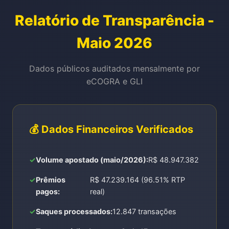
Relatório de Transparência -
Maio 2026
Dados públicos auditados mensalmente por
eCOGRA e GLI
💰 Dados Financeiros Verificados
Volume apostado (maio/2026):
R$ 48.947.382
Prêmios
R$ 47.239.164 (96.51% RTP
pagos:
real)
Saques processados:
12.847 transações