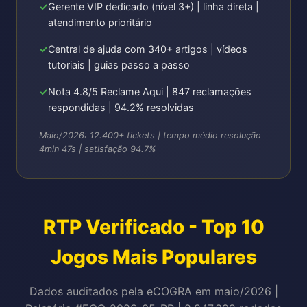
Gerente VIP dedicado (nível 3+) | linha direta |
atendimento prioritário
Central de ajuda com 340+ artigos | vídeos
tutoriais | guias passo a passo
Nota 4.8/5 Reclame Aqui | 847 reclamações
respondidas | 94.2% resolvidas
Maio/2026: 12.400+ tickets | tempo médio resolução
4min 47s | satisfação 94.7%
RTP Verificado - Top 10
Jogos Mais Populares
Dados auditados pela eCOGRA em maio/2026 |