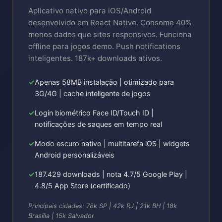
Aplicativo nativo para iOS/Android
desenvolvido em React Native. Consome 40%
menos dados que sites responsivos. Funciona
offline para jogos demo. Push notifications
inteligentes. 187k+ downloads ativos.
Apenas 58MB instalação | otimizado para
3G/4G | cache inteligente de jogos
Login biométrico Face ID/Touch ID |
notificações de saques em tempo real
Modo escuro nativo | multitarefa iOS | widgets
Android personalizáveis
187.429 downloads | nota 4.7/5 Google Play |
4.8/5 App Store (certificado)
Principais cidades: 78k SP | 42k RJ | 21k BH | 18k
Brasília | 15k Salvador