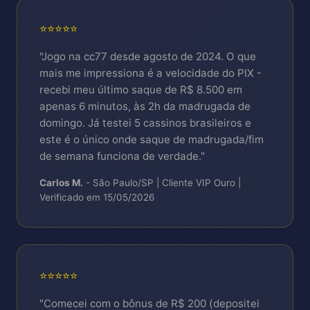
geral de 96.52% (acima da média da indústria
Saque R$ 300 | Taxa: R$ 0,00
⭐⭐⭐⭐⭐
de 94-95%).
Limites diários: R$ 20.000 conta padrão | R$
"Jogo na cc77 desde agosto de 2024. O que
100.000 VIP Diamante
mais me impressiona é a velocidade do PIX -
recebi meu último saque de R$ 8.500 em
apenas 6 minutos, às 2h da madrugada de
domingo. Já testei 5 cassinos brasileiros e
este é o único onde saque de madrugada/fim
de semana funciona de verdade."
Carlos M.
- São Paulo/SP | Cliente VIP Ouro |
Verificado em 15/05/2026
⭐⭐⭐⭐⭐
"Comecei com o bônus de R$ 200 (depositei