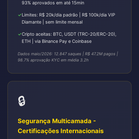
93% aprovados em até 15min
Limites: R$ 20k/dia padrão | R$ 100k/dia VIP
Diamante | sem limite mensal
Cripto aceitas: BTC, USDT (TRC-20/ERC-20),
ETH | via Binance Pay e Coinbase
Dados maio/2026: 12.847 saques | R$ 47.2M pagos |
98.7% aprovação KYC em média 3.2h
🔒
Segurança Multicamada -
Certificações Internacionais