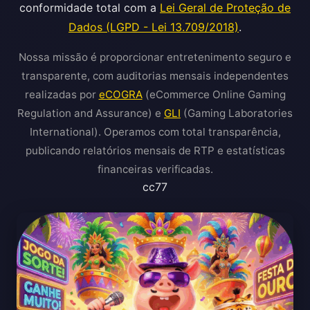
conformidade total com a
Lei Geral de Proteção de
Dados (LGPD - Lei 13.709/2018)
.
Nossa missão é proporcionar entretenimento seguro e
transparente, com auditorias mensais independentes
realizadas por
eCOGRA
(eCommerce Online Gaming
Regulation and Assurance) e
GLI
(Gaming Laboratories
International). Operamos com total transparência,
publicando relatórios mensais de RTP e estatísticas
financeiras verificadas.
cc77