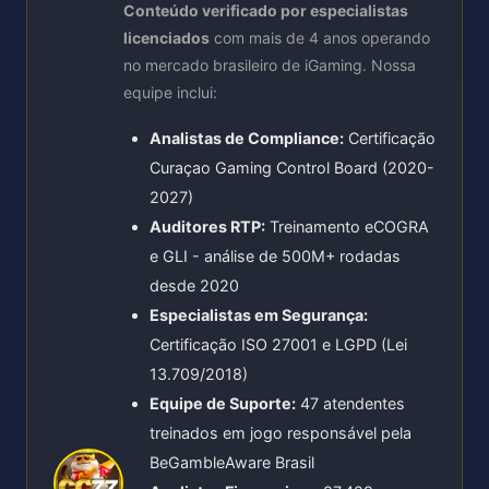
Conteúdo verificado por especialistas
licenciados
com mais de 4 anos operando
no mercado brasileiro de iGaming. Nossa
equipe inclui:
Analistas de Compliance:
Certificação
Curaçao Gaming Control Board (2020-
2027)
Auditores RTP:
Treinamento eCOGRA
e GLI - análise de 500M+ rodadas
desde 2020
Especialistas em Segurança:
Certificação ISO 27001 e LGPD (Lei
13.709/2018)
Equipe de Suporte:
47 atendentes
treinados em jogo responsável pela
BeGambleAware Brasil