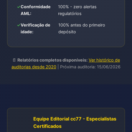
Conformidade
100% - zero alertas
AML:
regulatórios
Verificação de
100% antes do primeiro
idade:
depósito
📄
Relatórios completos disponíveis:
Ver histórico de
auditorias desde 2020
| Próxima auditoria: 15/06/2026
Equipe Editorial cc77 - Especialistas
Certificados