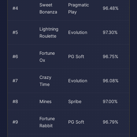
Sweet
Pragmatic
#4
96.48%
96
Bonanza
Play
Lightning
#5
Evolution
97.30%
97.
Roulette
Fortune
#6
PG Soft
96.75%
96
Ox
Crazy
#7
Evolution
96.08%
96.
Time
#8
Mines
Spribe
97.00%
97
Fortune
#9
PG Soft
96.79%
96
Rabbit