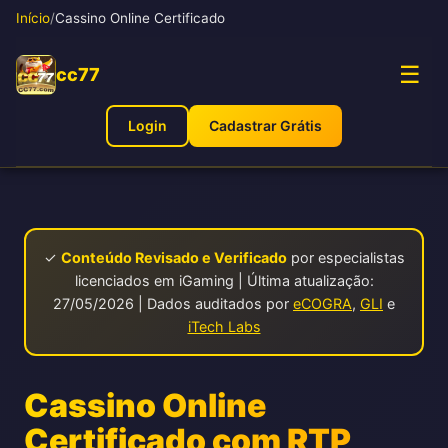
Início
/
Cassino Online Certificado
☰
cc77
Login
Cadastrar Grátis
✓
Conteúdo Revisado e Verificado
por especialistas
licenciados em iGaming | Última atualização:
27/05/2026 | Dados auditados por
eCOGRA
,
GLI
e
iTech Labs
Cassino Online
Certificado com RTP